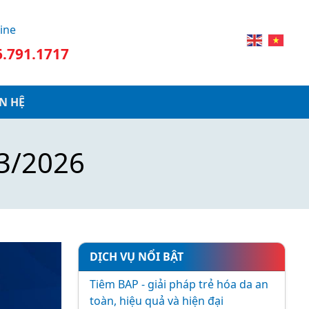
ine
6.791.1717
ÊN HỆ
3/2026
DỊCH VỤ NỔI BẬT
Tiêm BAP - giải pháp trẻ hóa da an
toàn, hiệu quả và hiện đại