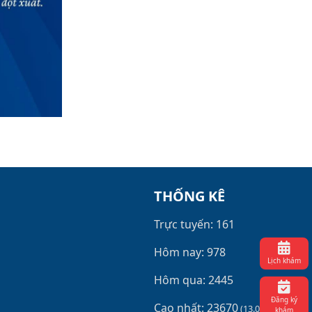
THỐNG KÊ
Trực tuyến: 161
Hôm nay: 978
Lịch khám
Hôm qua: 2445
Đăng ký
Cao nhất: 23670
(13.06.26)
khám