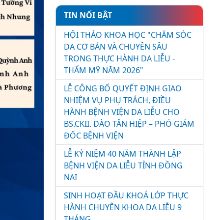
TIN NỔI BẬT
HỘI THẢO KHOA HỌC "CHĂM SÓC
DA CƠ BẢN VÀ CHUYÊN SÂU
TRONG THỰC HÀNH DA LIỄU -
THẨM MỸ NĂM 2026"
LỄ CÔNG BỐ QUYẾT ĐỊNH GIAO
NHIỆM VỤ PHỤ TRÁCH, ĐIỀU
HÀNH BỆNH VIỆN DA LIỄU CHO
BS.CKII. ĐÀO TÂN HIỆP – PHÓ GIÁM
ĐỐC BỆNH VIỆN
LỄ KỶ NIỆM 40 NĂM THÀNH LẬP
BỆNH VIỆN DA LIỄU TỈNH ĐỒNG
NAI
SINH HOẠT ĐẦU KHOÁ LỚP THỰC
HÀNH CHUYÊN KHOA DA LIỄU 9
THÁNG