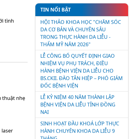
TIN NỔI BẬT
i tình
HỘI THẢO KHOA HỌC "CHĂM SÓC
DA CƠ BẢN VÀ CHUYÊN SÂU
TRONG THỰC HÀNH DA LIỄU -
THẨM MỸ NĂM 2026"
LỄ CÔNG BỐ QUYẾT ĐỊNH GIAO
NHIỆM VỤ PHỤ TRÁCH, ĐIỀU
HÀNH BỆNH VIỆN DA LIỄU CHO
BS.CKII. ĐÀO TÂN HIỆP – PHÓ GIÁM
ĐỐC BỆNH VIỆN
LỄ KỶ NIỆM 40 NĂM THÀNH LẬP
u thuật nhẹ
BỆNH VIỆN DA LIỄU TỈNH ĐỒNG
NAI
SINH HOẠT ĐẦU KHOÁ LỚP THỰC
 laser
HÀNH CHUYÊN KHOA DA LIỄU 9
THÁNG