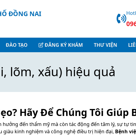
HOẠT ĐỘNG
GIỚI THIỆU
THƯ VIỆN
ĐÀO TẠO
DỊCH VỤ
HỐ ĐỒNG NAI
Hotl
09
Giới thiệu chung
Thẩm mỹ
Tin tức
Đào tạo
Hình ảnh
Ban Giám đốc
Bảng giá
Giáo dục sức khỏe
Nghiên cứu khoa học
Video
ĐÀO TẠO
ĐĂNG KÝ KHÁM
THƯ VIỆN
LI
Sơ đồ tổ chức
Xét nghiệm
Văn bản
Giáo dục truyền thông
lồi, lõm, xấu) hiệu quả
Khoa chuyên môn
Lịch khám bệnh
Phòng chức năng
Tuyển dụng
Mời thầu
ẹo? Hãy Để Chúng Tôi Giúp 
ảnh hưởng đến thẩm mỹ mà còn tác động đến tâm lý, sự tự ti
ễu giàu kinh nghiệm và công nghệ điều trị hiện đại,
Bệnh việ