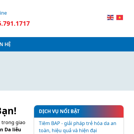
ine
6.791.1717
ÊN HỆ
Bạn!
DỊCH VỤ NỔI BẬT
n trong giao
Tiêm BAP - giải pháp trẻ hóa da an
n Da liễu
toàn, hiệu quả và hiện đại