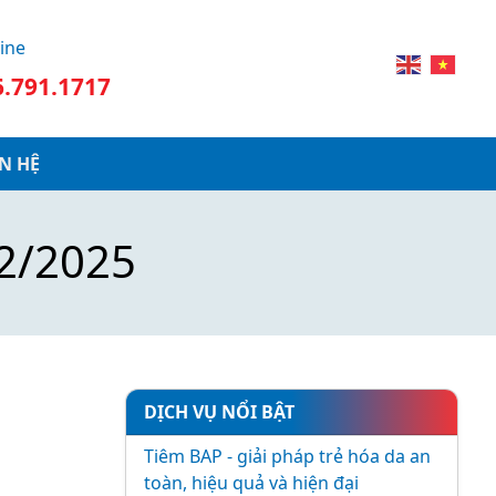
ine
6.791.1717
ÊN HỆ
2/2025
DỊCH VỤ NỔI BẬT
Tiêm BAP - giải pháp trẻ hóa da an
toàn, hiệu quả và hiện đại